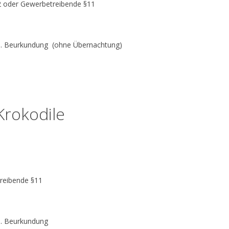
§2 oder Gewerbetreibende §11
nkl. Beurkundung (ohne Übernachtung)
 Krokodile
treibende §11
kl. Beurkundung