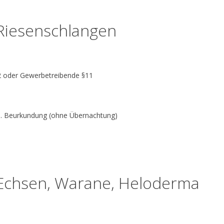
s Riesenschlangen
§2 oder Gewerbetreibende §11
nkl. Beurkundung (ohne Übernachtung)
s Echsen, Warane, Heloderma